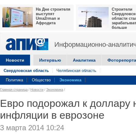
На Дне строителя
Строители
выступят
Свердловск
Uma2rman и
области ста
Афродита
зарабатыва
больше
Информационно-аналитич
Новости
Интервью
Аналитика
Фоторепорт
Свердловская область
Челябинская область
Политика
Общество
Экономика
Главная страница
/
Новости
/
Экономика
/
Евро подорожал к доллару н
инфляции в еврозоне
3 марта 2014 10:24