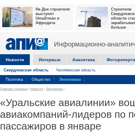
На Дне строителя
Строители
выступят
Свердловск
Uma2rman и
области ста
Афродита
зарабатыва
больше
Информационно-аналитич
Новости
Интервью
Аналитика
Фоторепорт
Свердловская область
Челябинская область
Политика
Общество
Экономика
Главная страница
/
Новости
/
Экономика
/
«Уральские авиалинии» вош
авиакомпаний-лидеров по п
пассажиров в январе