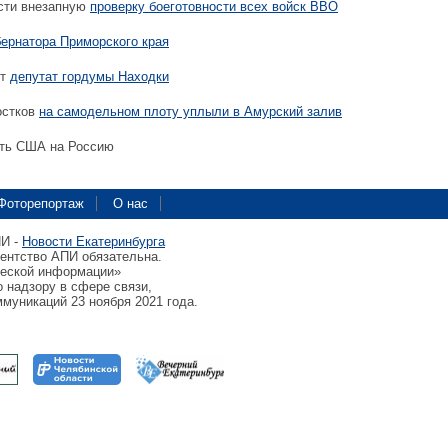
сти внезапную
проверку боеготовности всех войск ВВО
бернатора Приморского края
ит
депутат гордумы Находки
остков
на самодельном плоту уплыли в Амурский залив
ть США на Россию
Фоторепортаж
О нас
ПИ -
Новости Екатеринбурга
гентство АПИ обязательна.
ческой информации»
 надзору в сфере связи,
муникаций 23 ноября 2021 года.