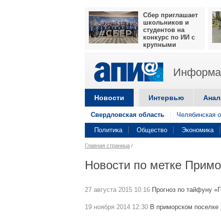
Сбер приглашает
школьников и
студентов на
конкурс по ИИ с
крупными
призами
Информац
Новости
Интервью
Анал
Свердловская область
Челябинская о
Политика
Общество
Экономика
Главная страница
/
Новости по метке Примо
27 августа 2015 10:16
Прогноз по тайфуну «
19 ноября 2014 12:30
В приморском поселке