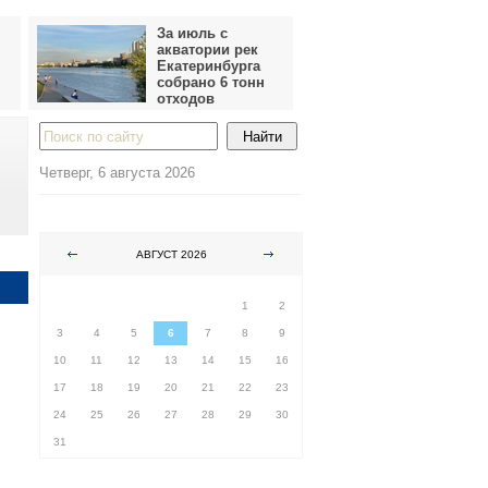
За июль с
акватории рек
Екатеринбурга
собрано 6 тонн
отходов
Четверг, 6 августа 2026
АВГУСТ 2026
ПН
ВТ
СР
ЧТ
ПТ
СБ
ВС
1
2
3
4
5
6
7
8
9
10
11
12
13
14
15
16
17
18
19
20
21
22
23
24
25
26
27
28
29
30
31