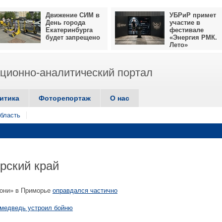
Движение СИМ в
УБРиР примет
День города
участие в
Екатеринбурга
фестивале
будет запрещено
«Энергия РМК.
Лето»
ионно-аналитический портал
итика
Фоторепортаж
О нас
бласть
рский край
Гони» в Приморье
оправдался частично
медведь устроил бойню