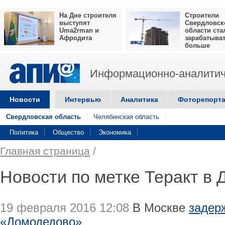
На Дне строителя
Строители
выступят
Свердловск
Uma2rman и
области ста
Афродита
зарабатыва
больше
Информационно-аналитич
Новости
Интервью
Аналитика
Фоторепорт
Свердловская область
Челябинская область
Политика
Общество
Экономика
Главная страница
/
Новости по метке Теракт в
19 февраля 2016 12:08
В Москве
задер
«Домодедово»