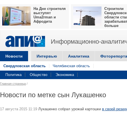
На Дне строителя
Строители
выступят
Свердловск
Uma2rman и
области ста
Афродита
зарабатыва
больше
Информационно-аналитич
Новости
Интервью
Аналитика
Фоторепорт
Свердловская область
Челябинская область
Политика
Общество
Экономика
Главная страница
/
Новости по метке сын Лукашенко
17 августа 2015 11:19
Лукашенко собрал урожай картошки
в своей резид