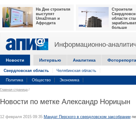
На Дне строителя
Строители
выступят
Свердловск
Uma2rman и
области ста
Афродита
зарабатыва
больше
Информационно-аналитич
Новости
Интервью
Аналитика
Фоторепорт
Свердловская область
Челябинская область
Политика
Общество
Экономика
Главная страница
/
Новости по метке Александр Норицын
12 февраля 2015 09:35
Мандат Перского в свердловском заксобрании
пе