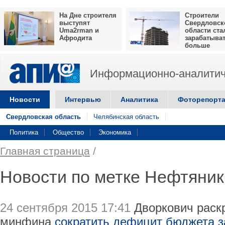
На Дне строителя
Строители
выступят
Свердловск
Uma2rman и
области ста
Афродита
зарабатыва
больше
Информационно-аналитич
Новости
Интервью
Аналитика
Фоторепорт
Свердловская область
Челябинская область
Политика
Общество
Экономика
Главная страница
/
Новости по метке Нефтяник
24 сентября 2015 17:41
Дворкович раск
минфина
сократить дефицит бюджета з