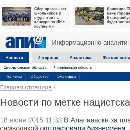
Сбер приглашает
Движение С
школьников и
День города
студентов на
Екатеринбу
конкурс по ИИ с
будет запр
крупными
призами
Информационно-аналитич
Новости
Интервью
Аналитика
Фоторепорт
Свердловская область
Челябинская область
Политика
Общество
Экономика
Главная страница
/
Новости по метке нацистск
18 июня 2015 11:33
В Алапаевске за пла
символикой
оштрафовали бизнесмена