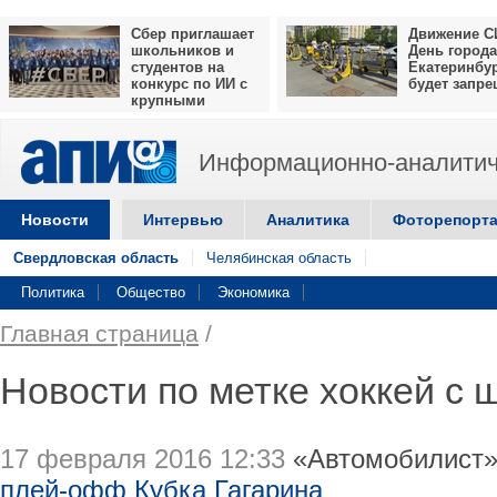
Сбер приглашает
Движение С
школьников и
День города
студентов на
Екатеринбу
конкурс по ИИ с
будет запр
крупными
призами
Информационно-аналитич
Новости
Интервью
Аналитика
Фоторепорт
Свердловская область
Челябинская область
Политика
Общество
Экономика
Главная страница
/
Новости по метке хоккей с 
17 февраля 2016 12:33
«Автомобилист»
плей-офф Кубка Гагарина