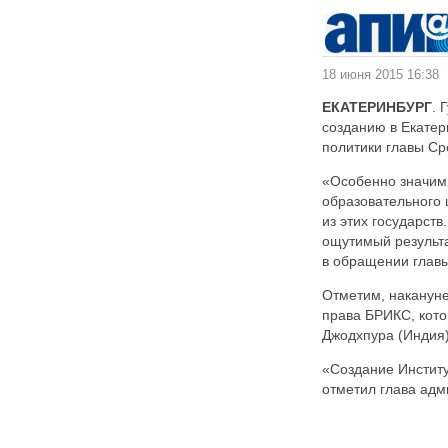
18 июня 2015 16:38
ЕКАТЕРИНБУРГ
. 
созданию в Екате
политики главы Ср
«Особенно значимы
образовательного 
из этих государств
ощутимый результа
в обращении главы
Отметим, наканун
права БРИКС, кото
Джодхпура (Индия)
«Создание Институ
отметил глава адм