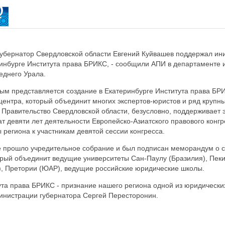
Губернатор Свердловской области Евгений Куйвашев поддержал ин
ринбурге Института права БРИКС, - сообщили АПИ в департамент
еднего Урала.
м представляется создание в Екатеринбурге Института права БРИ
центра, который объединит многих экспертов-юристов и ряд крупн
. Правительство Свердловской области, безусловно, поддерживает э
т девяти лет деятельности Европейско-Азиатского правового конгре
 региона к участникам девятой сессии конгресса.
е прошло учредительное собрание и был подписан меморандум о с
рый объединит ведущие университеты Сан-Паулу (Бразилия), Пеки
, Претории (ЮАР), ведущие российские юридические школы.
та права БРИКС - признание нашего региона одной из юридических
инистрации губернатора Сергей Пересторонин.