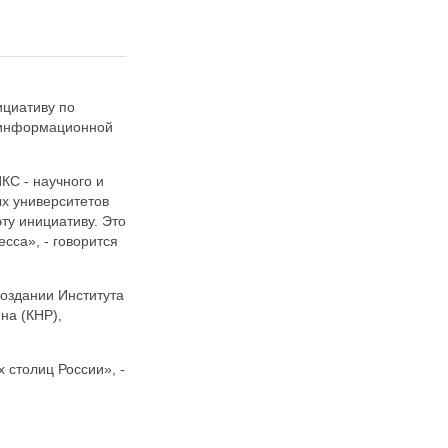
ициативу по
е информационной
КС - научного и
ых университетов
ту инициативу. Это
сса», - говорится
оздании Института
на (КНР),
 столиц России», -